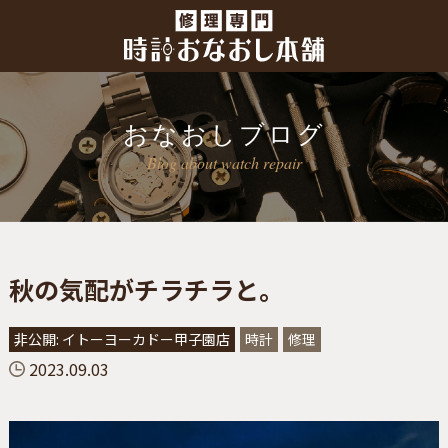
おなおしブログ
Blog about watch repair
秋の気配がチラチラと。
非公開: イトーヨーカドー甲子園店
時計
修理
2023.09.03