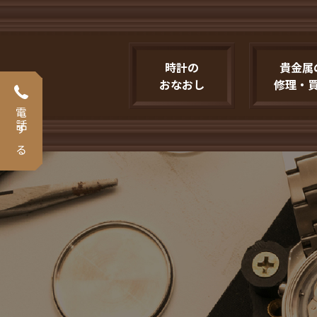
時計の
貴金属
おなおし
修理・
電話する