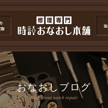
の
当
買取
おなおしブログ
Blog about watch repair