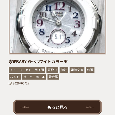
⌚💗BABY-G～ホワイトカラー💗
イトーヨーカドー甲子園
買取り
時計
電池交換
修理
バンド
オーバーホール
貴金属
2026/05/17
もっと見る