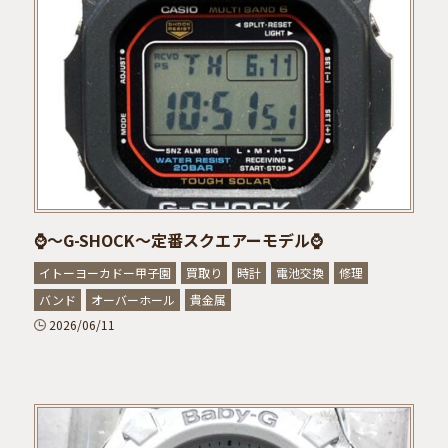
⌚～G-SHOCK～定番スクエアーモデル⌚
イトーヨーカドー甲子園
買取り
時計
電池交換
修理
バンド
オーバーホール
貴金属
2026/06/11