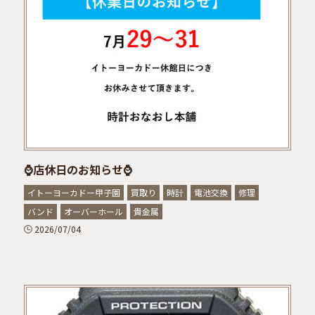
⌚店休日のお知らせ⌚
イトーヨーカドー甲子園
買取り
時計
電池交換
修理
バンド
オーバーホール
貴金属
2026/07/04